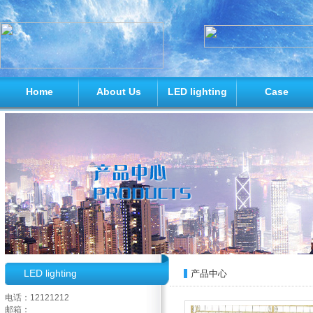
Home
About Us
LED lighting
Case
LED lighting
产品中心
电话：12121212
邮箱：